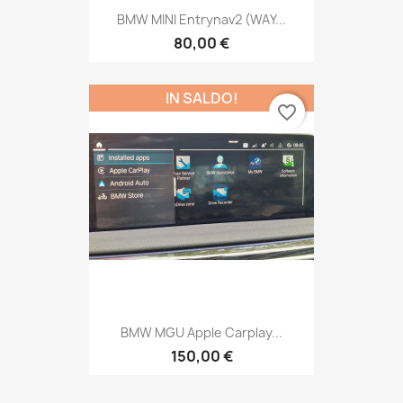
BMW MINI Entrynav2 (WAY...
80,00 €
IN SALDO!
favorite_border
BMW MGU Apple Carplay...
150,00 €