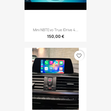
Mini NBTEvo True IDrive 4...
150,00 €
favorite_border