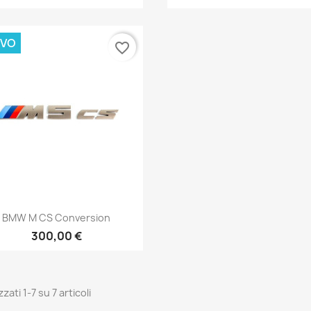
VO
favorite_border
Anteprima

BMW M CS Conversion
300,00 €
zzati 1-7 su 7 articoli