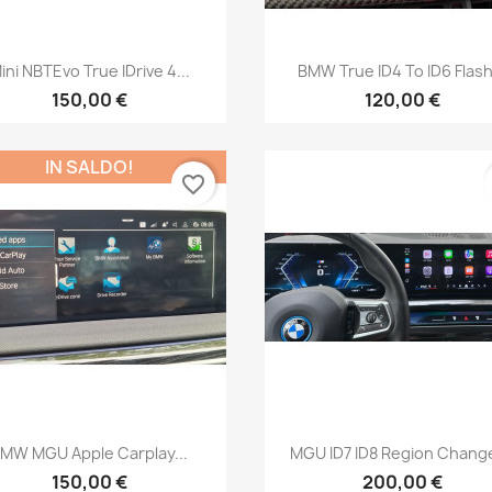
Anteprima
Anteprima


ini NBTEvo True IDrive 4...
BMW True ID4 To ID6 Flash.
150,00 €
120,00 €
IN SALDO!
favorite_border
Anteprima
Anteprima


MW MGU Apple Carplay...
MGU ID7 ID8 Region Change,
150,00 €
200,00 €