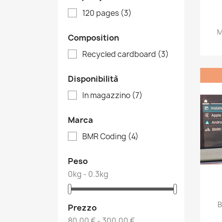
120 pages
(3)
M
Composition
Recycled cardboard
(3)
Disponibilità
In magazzino
(7)
Marca
BMR Coding
(4)
Peso
0kg - 0.3kg
B
Prezzo
80,00 € - 300,00 €