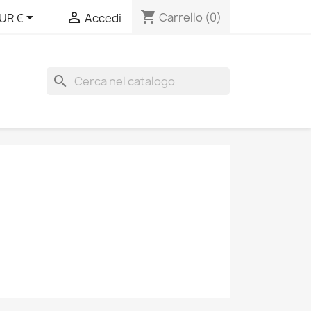
shopping_cart


Carrello
(0)
UR €
Accedi
search