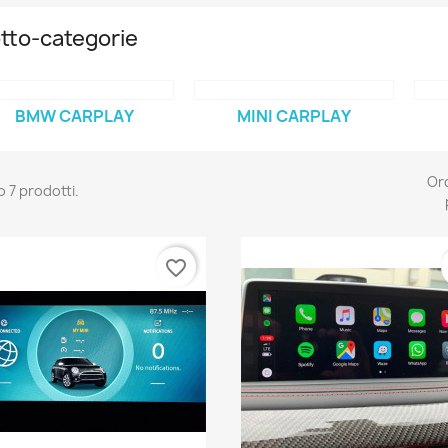
tto-categorie
BMW CARPLAY
MINI CARPLAY
Or
o 7 prodotti.
favorite_border