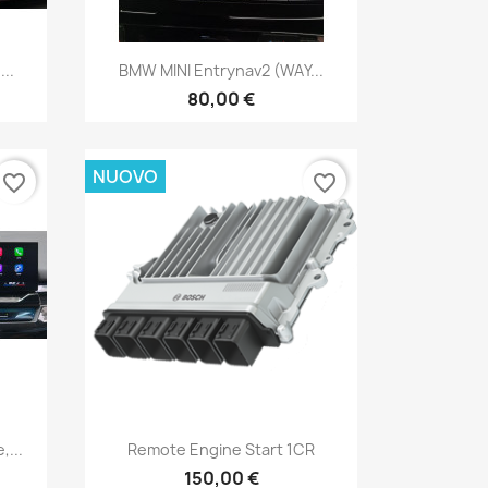
Anteprima

..
BMW MINI Entrynav2 (WAY...
80,00 €
NUOVO
favorite_border
favorite_border
Anteprima

...
Remote Engine Start 1CR
150,00 €